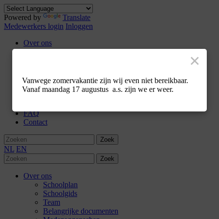
Powered by
Translate
Medewerkers login
Inloggen
Over ons
Schoolplan
×
Schoolgids
Team
Belangrijke documenten
Vanwege zomervakantie zijn wij even niet bereikbaar.
Medezeggenschap
Vanaf maandag 17 augustus a.s. zijn we er weer.
Ik ben nieuwsgierig
Werken bij
FAQ
Contact
Zoek
NL
EN
Zoek
Over ons
Schoolplan
Schoolgids
Team
Belangrijke documenten