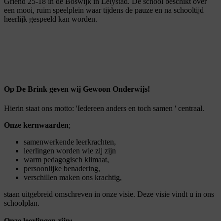
Griend 25-18 in de Boswijk in Lelystad. De school beschikt over
een mooi, ruim speelplein waar tijdens de pauze en na schooltijd
heerlijk gespeeld kan worden.
Op De Brink geven wij Gewoon Onderwijs!
Hierin staat ons motto: 'Iedereen anders en toch samen ' centraal.
Onze kernwaarden
;
samenwerkende leerkrachten,
leerlingen worden wie zij zijn
warm pedagogisch klimaat,
persoonlijke benadering,
verschillen maken ons krachtig,
staan uitgebreid omschreven in onze visie. Deze visie vindt u in ons
schoolplan.
Onze leerlingen zijn: